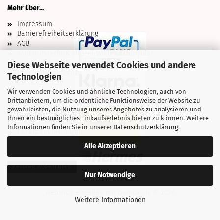
Mehr über...
Impressum
Barrierefreiheitserklärung
AGB
Widerrufsrecht & Muster-Widerrufsformular
Versand- & Zahlungsbedingungen
Diese Webseite verwendet Cookies und andere
Ladenöffnungszeiten
Technologien
Zahlungsarten
Wir verwenden Cookies und ähnliche Technologien, auch von
Über uns
Drittanbietern, um die ordentliche Funktionsweise der Website zu
Kontakt
gewährleisten, die Nutzung unseres Angebotes zu analysieren und
Sitzung unterbrochen
Ihnen ein bestmögliches Einkaufserlebnis bieten zu können. Weitere
Privatsphäre und Datenschutz
Informationen finden Sie in unserer
Datenschutzerklärung
.
Cookie Einstellungen
Alle Akzeptieren
Vertrag widerrufen
Nur Notwendige
Webshop erstellen
mit Gambio.de © 2026
Weitere Informationen