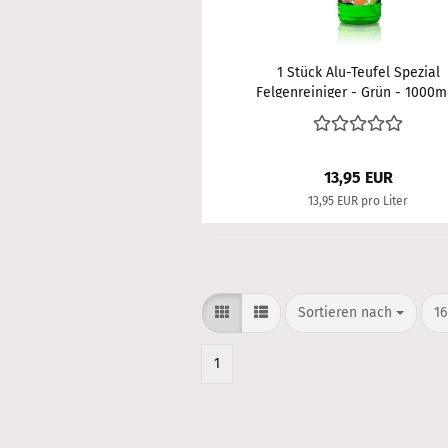
1 Stück Alu-Teufel Spezial
Felgenreiniger - Grün - 1000ml
Testsieger!
13,95 EUR
13,95 EUR pro Liter
Sortieren nach
pr
Sortieren nach
16
1