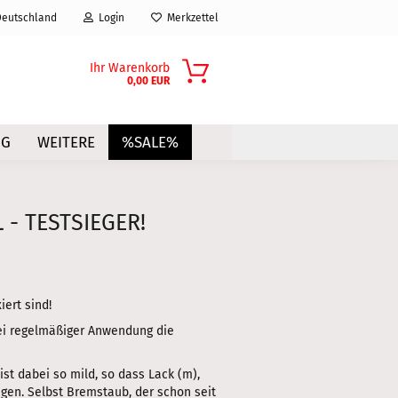
eutschland
Login
Merkzettel
Ihr Warenkorb
0,00 EUR
NG
WEITERE
%SALE%
 - TESTSIEGER!
?
iert sind!
 bei regelmäßiger Anwendung die
ist dabei so mild, so dass Lack (m),
ngen. Selbst Bremstaub, der schon seit