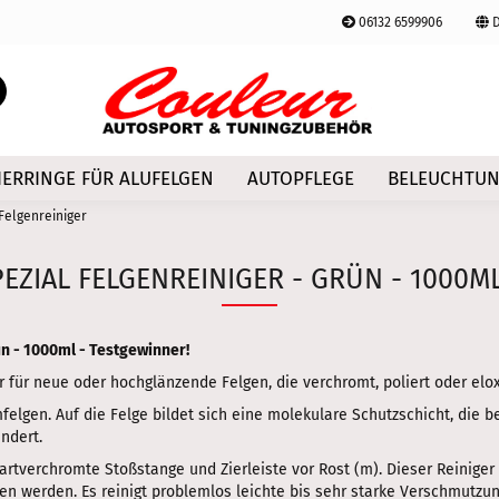
06132 6599906
D
Lieferland
Suche...
E-Mail
IERRINGE FÜR ALUFELGEN
AUTOPFLEGE
BELEUCHTU
Passwort
 Felgenreiniger
EZIAL FELGENREINIGER - GRÜN - 1000ML
Konto erstellen
ün - 1000ml - Testgewinner!
Passwort vergessen
er für neue oder hochglänzende Felgen, die verchromt, poliert oder elox
umfelgen. Auf die Felge bildet sich eine molekulare Schutzschicht, die
ndert.
hartverchromte Stoßstange und Zierleiste vor Rost (m). Dieser Reiniger 
en werden. Es reinigt problemlos leichte bis sehr starke Verschmutzu