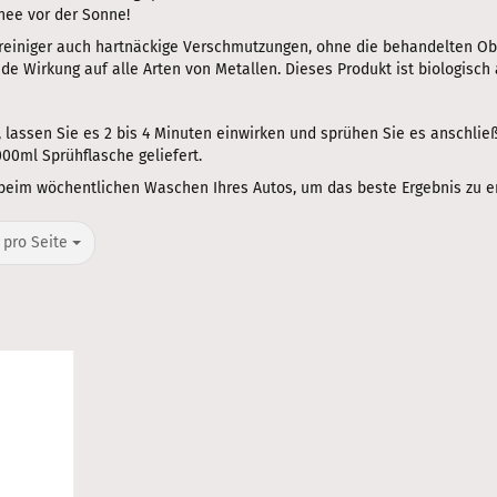
hnee vor der Sonne!
reiniger auch hartnäckige Verschmutzungen, ohne die behandelten Obe
de Wirkung auf alle Arten von Metallen. Dieses Produkt ist biologisch
, lassen Sie es 2 bis 4 Minuten einwirken und sprühen Sie es anschli
000ml Sprühflasche geliefert.
beim wöchentlichen Waschen Ihres Autos, um das beste Ergebnis zu er
o Seite
 pro Seite