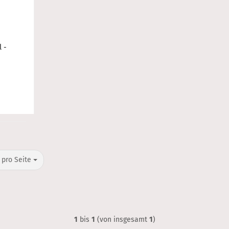
 -
o Seite
 pro Seite
1
bis
1
(von insgesamt
1
)