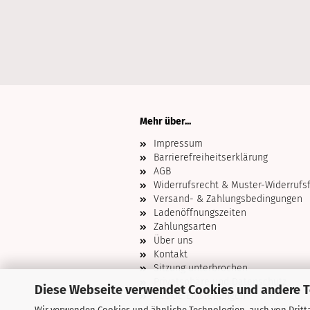
Mehr über...
Impressum
Barrierefreiheitserklärung
AGB
Widerrufsrecht & Muster-Widerrufs
Versand- & Zahlungsbedingungen
Ladenöffnungszeiten
Zahlungsarten
Über uns
Kontakt
Sitzung unterbrochen
Privatsphäre und Datenschutz
Diese Webseite verwendet Cookies und andere 
Cookie Einstellungen
Wir verwenden Cookies und ähnliche Technologien, auch von Dritta