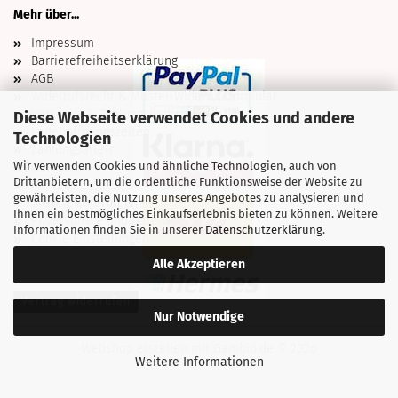
Mehr über...
Impressum
Barrierefreiheitserklärung
AGB
Widerrufsrecht & Muster-Widerrufsformular
Versand- & Zahlungsbedingungen
Diese Webseite verwendet Cookies und andere
Ladenöffnungszeiten
Technologien
Zahlungsarten
Wir verwenden Cookies und ähnliche Technologien, auch von
Über uns
Drittanbietern, um die ordentliche Funktionsweise der Website zu
Kontakt
gewährleisten, die Nutzung unseres Angebotes zu analysieren und
Sitzung unterbrochen
Ihnen ein bestmögliches Einkaufserlebnis bieten zu können. Weitere
Privatsphäre und Datenschutz
Informationen finden Sie in unserer
Datenschutzerklärung
.
Cookie Einstellungen
Alle Akzeptieren
Vertrag widerrufen
Nur Notwendige
Webshop erstellen
mit Gambio.de © 2026
Weitere Informationen