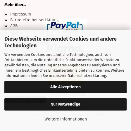
Mehr über...
Impressum
Barrierefreiheitserklärung
AGB
Widerrufsrecht & Muster-Widerrufsformular
Versand- & Zahlungsbedingungen
Diese Webseite verwendet Cookies und andere
Ladenöffnungszeiten
Technologien
Zahlungsarten
Wir verwenden Cookies und ähnliche Technologien, auch von
Über uns
Drittanbietern, um die ordentliche Funktionsweise der Website zu
Kontakt
gewährleisten, die Nutzung unseres Angebotes zu analysieren und
Sitzung unterbrochen
Ihnen ein bestmögliches Einkaufserlebnis bieten zu können. Weitere
Privatsphäre und Datenschutz
Informationen finden Sie in unserer
Datenschutzerklärung
.
Cookie Einstellungen
Alle Akzeptieren
Vertrag widerrufen
Nur Notwendige
Webshop erstellen
mit Gambio.de © 2026
Weitere Informationen