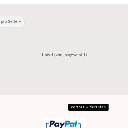
o Seite
 pro Seite
1
bis
1
(von insgesamt
1
)
Vertrag widerrufen