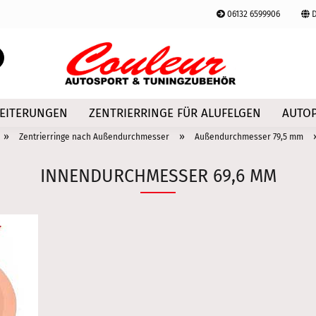
06132 6599906
D
Lieferland
Suche...
E-Mail
EITERUNGEN
ZENTRIERRINGE FÜR ALUFELGEN
AUTOP
Passwort
»
»
Zentrierringe nach Außendurchmesser
Außendurchmesser 79,5 mm
INNENDURCHMESSER 69,6 MM
Konto erstellen
Passwort vergessen