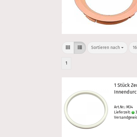
Sortieren nach
pr
Sortieren nach
16
1
1 Stück Ze
Innendurc
Art.Nr.: M34
Lieferzeit:
3
Versandgewi