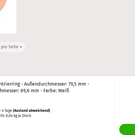
o Seite
 pro Seite
ntrierring - Außendurchmesser: 79,5 mm -
hmesser: 69,6 mm - Farbe: Weiß
-4 Tage
(Ausland abweichend)
cht:
0,04
kg je Stück