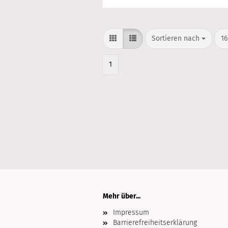
Sortieren nach
pr
Sortieren nach
16
1
Mehr über...
Impressum
Barrierefreiheitserklärung