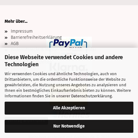
Mehr über...
Impressum
Barrierefreiheitserklärung
AGB
Widerrufsrecht & Muster-Widerrufsformular
Versand- & Zahlungsbedingungen
Diese Webseite verwendet Cookies und andere
Ladenöffnungszeiten
Technologien
Zahlungsarten
Wir verwenden Cookies und ähnliche Technologien, auch von
Über uns
Drittanbietern, um die ordentliche Funktionsweise der Website zu
Kontakt
gewährleisten, die Nutzung unseres Angebotes zu analysieren und
Sitzung unterbrochen
Ihnen ein bestmögliches Einkaufserlebnis bieten zu können. Weitere
Privatsphäre und Datenschutz
Informationen finden Sie in unserer
Datenschutzerklärung
.
Cookie Einstellungen
Alle Akzeptieren
Vertrag widerrufen
Nur Notwendige
Webshop erstellen
mit Gambio.de © 2026