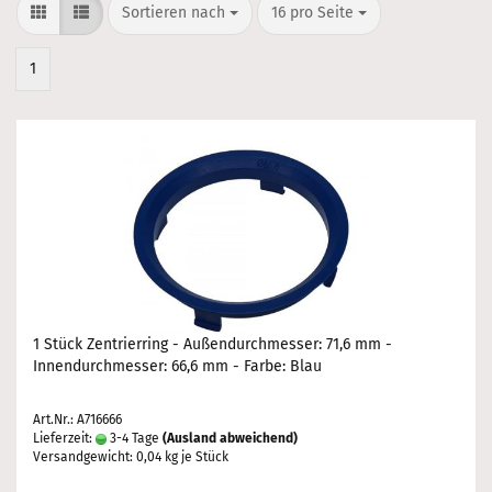
Sortieren nach
pro Seite
Sortieren nach
16 pro Seite
1
1 Stück Zentrierring - Außendurchmesser: 71,6 mm -
Innendurchmesser: 66,6 mm - Farbe: Blau
Art.Nr.: A716666
Lieferzeit:
3-4 Tage
(Ausland abweichend)
Versandgewicht:
0,04
kg je Stück