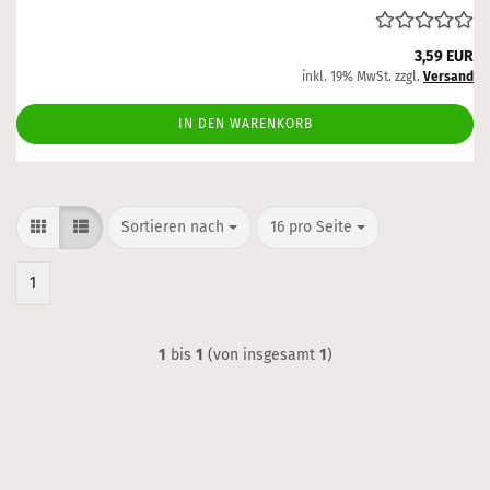
3,59 EUR
inkl. 19% MwSt. zzgl.
Versand
IN DEN WARENKORB
Sortieren nach
pro Seite
Sortieren nach
16 pro Seite
1
1
bis
1
(von insgesamt
1
)