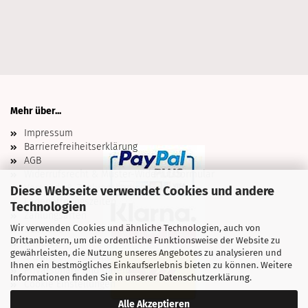
Mehr über...
Impressum
Barrierefreiheitserklärung
AGB
Widerrufsrecht & Muster-Widerrufsformular
Versand- & Zahlungsbedingungen
Diese Webseite verwendet Cookies und andere
Ladenöffnungszeiten
Technologien
Zahlungsarten
Wir verwenden Cookies und ähnliche Technologien, auch von
Über uns
Drittanbietern, um die ordentliche Funktionsweise der Website zu
Kontakt
gewährleisten, die Nutzung unseres Angebotes zu analysieren und
Sitzung unterbrochen
Ihnen ein bestmögliches Einkaufserlebnis bieten zu können. Weitere
Privatsphäre und Datenschutz
Informationen finden Sie in unserer
Datenschutzerklärung
.
Cookie Einstellungen
Alle Akzeptieren