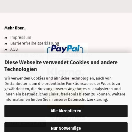
Mehr über...
Impressum
Barrierefreiheitserklärung
AGB
Widerrufsrecht & Muster-Widerrufsformular
Versand- & Zahlungsbedingungen
Diese Webseite verwendet Cookies und andere
Ladenöffnungszeiten
Technologien
Zahlungsarten
Wir verwenden Cookies und ähnliche Technologien, auch von
Über uns
Drittanbietern, um die ordentliche Funktionsweise der Website zu
Kontakt
gewährleisten, die Nutzung unseres Angebotes zu analysieren und
Sitzung unterbrochen
Ihnen ein bestmögliches Einkaufserlebnis bieten zu können. Weitere
Privatsphäre und Datenschutz
Informationen finden Sie in unserer
Datenschutzerklärung
.
Cookie Einstellungen
Alle Akzeptieren
Vertrag widerrufen
Nur Notwendige