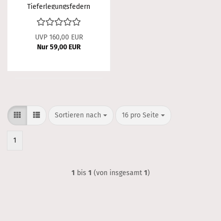
Tieferlegungsfedern
60/40mm Audi 80 Typ
B4 2,6+2,8+1,9TD+1,9TDI
Lmiousine
UVP 160,00 EUR
Nur 59,00 EUR
Sortieren nach
pro Seite
Sortieren nach
16 pro Seite
1
1
bis
1
(von insgesamt
1
)