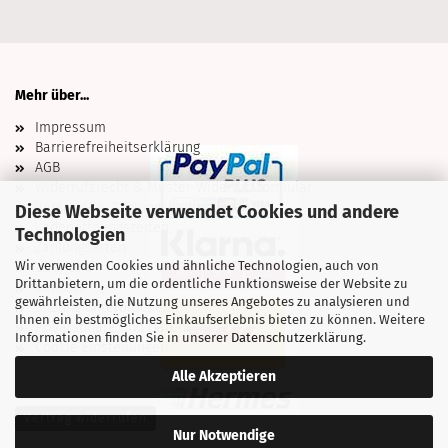
Mehr über...
Impressum
Barrierefreiheitserklärung
AGB
Widerrufsrecht & Muster-Widerrufsformular
Versand- & Zahlungsbedingungen
Diese Webseite verwendet Cookies und andere
Ladenöffnungszeiten
Technologien
Zahlungsarten
Wir verwenden Cookies und ähnliche Technologien, auch von
Über uns
Drittanbietern, um die ordentliche Funktionsweise der Website zu
Kontakt
gewährleisten, die Nutzung unseres Angebotes zu analysieren und
Sitzung unterbrochen
Ihnen ein bestmögliches Einkaufserlebnis bieten zu können. Weitere
Privatsphäre und Datenschutz
Informationen finden Sie in unserer
Datenschutzerklärung
.
Cookie Einstellungen
Alle Akzeptieren
Vertrag widerrufen
Nur Notwendige