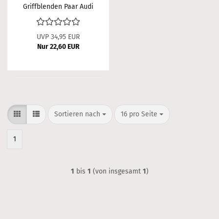
Griffblenden Paar Audi
A3 + A4
UVP 34,95 EUR
Nur 22,60 EUR
Sortieren nach
pro Seite
Sortieren nach
16 pro Seite
1
1
bis
1
(von insgesamt
1
)