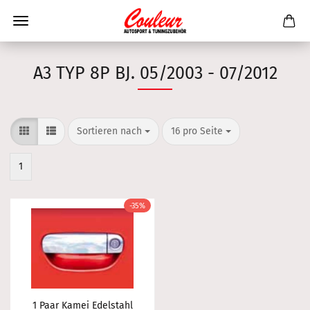
A3 TYP 8P BJ. 05/2003 - 07/2012
Sortieren nach
pro Seite
Sortieren nach
16 pro Seite
1
-35%
1 Paar Kamei Edelstahl