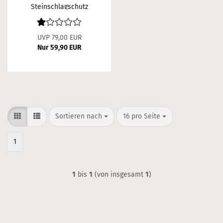
Steinschlagschutz
Nissan Qashqai J10 Bj.
02/2010-2014
UVP 79,00 EUR
Nur 59,90 EUR
Sortieren nach
pro Seite
Sortieren nach
16 pro Seite
1
1
bis
1
(von insgesamt
1
)