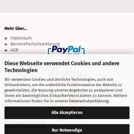
Mehr über...
Impressum
Barrierefreiheitserklärung
AGB
Widerrufsrecht & Muster-Widerrufsformular
Versand- & Zahlungsbedingungen
Diese Webseite verwendet Cookies und andere
Ladenöffnungszeiten
Technologien
Zahlungsarten
Wir verwenden Cookies und ähnliche Technologien, auch von
Über uns
Drittanbietern, um die ordentliche Funktionsweise der Website zu
Kontakt
gewährleisten, die Nutzung unseres Angebotes zu analysieren und
Sitzung unterbrochen
Ihnen ein bestmögliches Einkaufserlebnis bieten zu können. Weitere
Privatsphäre und Datenschutz
Informationen finden Sie in unserer
Datenschutzerklärung
.
Cookie Einstellungen
Alle Akzeptieren
Vertrag widerrufen
Nur Notwendige