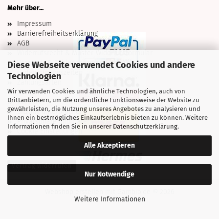
Mehr über...
Impressum
Barrierefreiheitserklärung
AGB
Widerrufsrecht & Muster-Widerrufsformular
Versand- & Zahlungsbedingungen
Diese Webseite verwendet Cookies und andere
Ladenöffnungszeiten
Technologien
Zahlungsarten
Wir verwenden Cookies und ähnliche Technologien, auch von
Über uns
Drittanbietern, um die ordentliche Funktionsweise der Website zu
Kontakt
gewährleisten, die Nutzung unseres Angebotes zu analysieren und
Sitzung unterbrochen
Ihnen ein bestmögliches Einkaufserlebnis bieten zu können. Weitere
Privatsphäre und Datenschutz
Informationen finden Sie in unserer
Datenschutzerklärung
.
Cookie Einstellungen
Alle Akzeptieren
Vertrag widerrufen
Nur Notwendige
Webshop erstellen
mit Gambio.de © 2026
Weitere Informationen