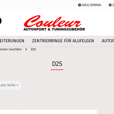
06132 6599906
D
Lieferland
Suche...
E-Mail
EITERUNGEN
ZENTRIERRINGE FÜR ALUFELGEN
AUTOP
Passwort
»
enner Leuchten
D2S
D2S
Konto erstellen
o Seite
Passwort vergessen
 pro Seite