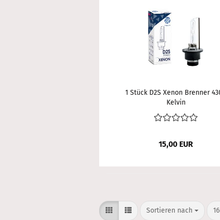
1 Stück D2S Xenon Brenner 43
Kelvin
15,00 EUR
Sortieren nach
pr
Sortieren nach
16