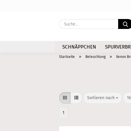
SCHNÄPPCHEN
SPURVERBR
»
»
Startseite
Beleuchtung
Xenon Br
Sortieren nach
pr
Sortieren nach
16
1