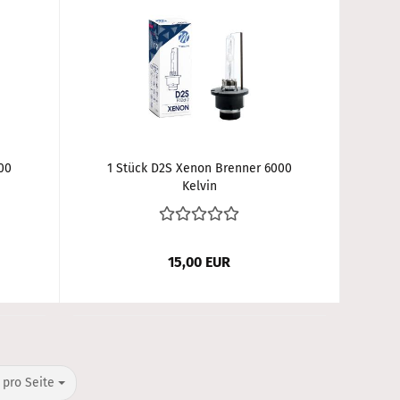
00
1 Stück D2S Xenon Brenner 6000
Kelvin
15,00 EUR
o Seite
 pro Seite