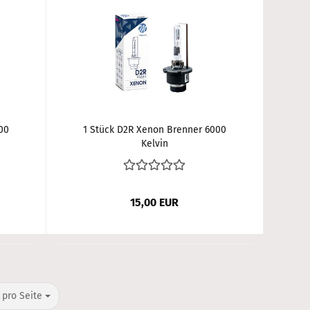
00
1 Stück D2R Xenon Brenner 6000
Kelvin
15,00 EUR
o Seite
 pro Seite