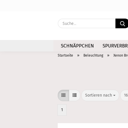
SCHNÄPPCHEN
SPURVERBR
»
»
Startseite
Beleuchtung
Xenon Br
Sortieren nach
pr
Sortieren nach
16
1