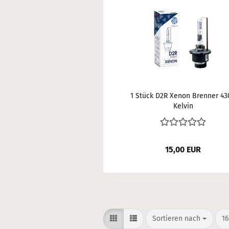
1 Stück D2R Xenon Brenner 43
Kelvin
15,00 EUR
Sortieren nach
pr
Sortieren nach
16