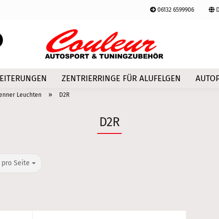
06132 6599906
D
Lieferland
Suche...
E-Mail
EITERUNGEN
ZENTRIERRINGE FÜR ALUFELGEN
AUTOP
Passwort
»
enner Leuchten
D2R
D2R
Konto erstellen
o Seite
 pro Seite
Passwort vergessen